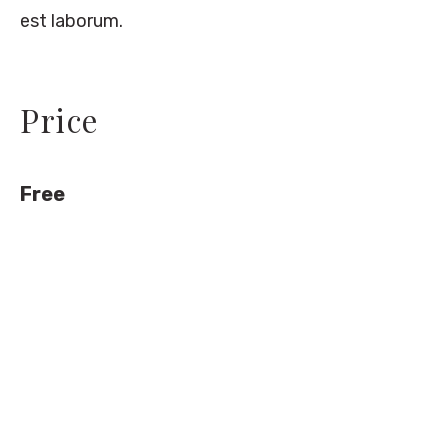
est laborum.
Price
Free
The Starry Night Retreat
Lužnica bb, Visoko
Bosnia and Herzegovina